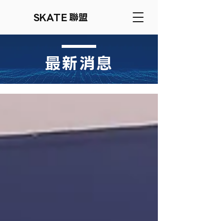
SKATE
聯盟
最新消息